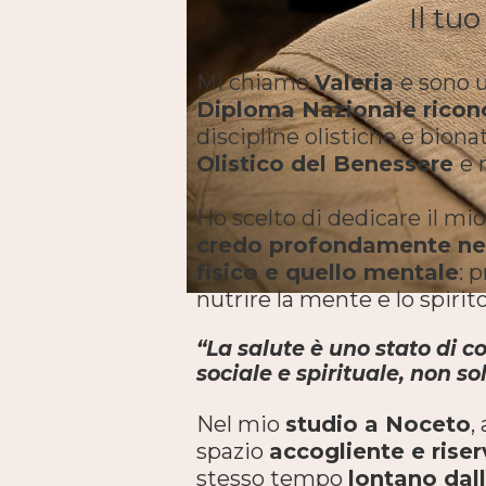
Il tu
Mi chiamo
Valeria
e sono 
Diploma Nazionale rico
discipline olistiche e bionat
Olistico del Benessere
e 
Ho scelto di dedicare il m
credo profondamente nell
fisico e quello mentale
: 
nutrire la mente e lo spirito
“La salute è uno stato di c
sociale e spirituale, non 
Nel mio
studio a Noceto
,
spazio
accogliente e rise
stesso tempo
lontano dall