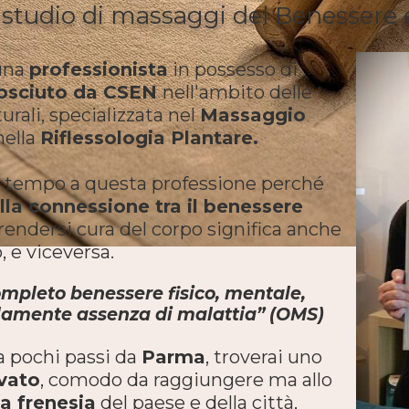
o studio di massaggi del Benessere 
una
professionista
in possesso di
nosciuto da CSEN
nell'ambito delle
urali, specializzata nel
Massaggio
nella
Riflessologia Plantare.
io tempo a questa professione perché
a connessione tra il benessere
prendersi cura del corpo significa anche
, e viceversa.
ompleto benessere fisico, mentale,
solamente assenza di malattia” (OMS)
 a pochi passi da
Parma
, troverai uno
rvato
, comodo da raggiungere ma allo
a frenesia
del paese e della città,