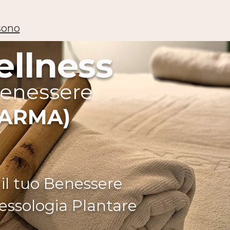
sono
ellness
 benessere
PARMA)
 il tuo Benessere
lessologia Plantare