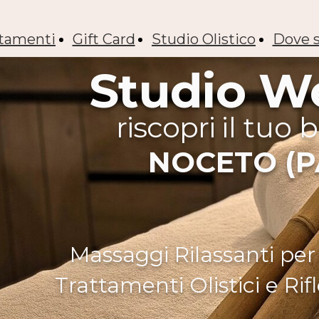
ttamenti
Gift Card
Studio Olistico
Dove 
Studio W
riscopri
il tuo
NOCETO (
Massaggi Rilassanti per
Trattamenti Olistici e Rif